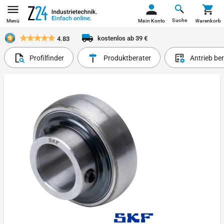
Suche
Menü
Mein Konto
Warenkorb
kostenlos ab 39 €
4.83
Profilfinder
Produktberater
Antrieb be