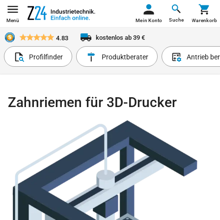
Suche
Menü
Mein Konto
Warenkorb
kostenlos ab 39 €
4.83
Profilfinder
Produktberater
Antrieb be
Zahnriemen für 3D-Drucker