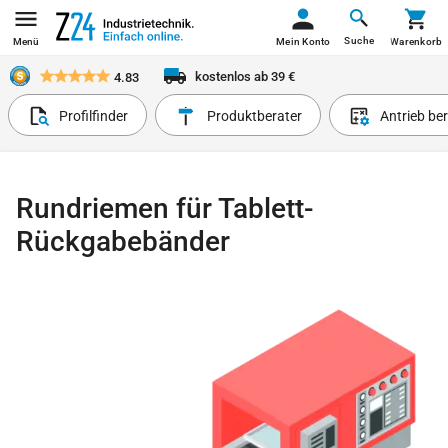
Suche
Menü
Mein Konto
Warenkorb
kostenlos ab 39 €
4.83
Profilfinder
Produktberater
Antrieb be
Rundriemen für Tablett-
Rückgabebänder