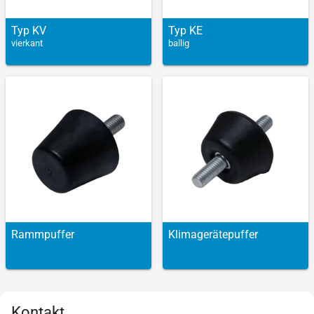
Typ KV
Typ KE
vierkant
ballig
Rammpuffer
Klimagerätepuffer
Kontakt