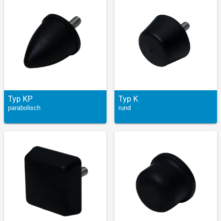
Typ KP
Typ K
parabolisch
rund