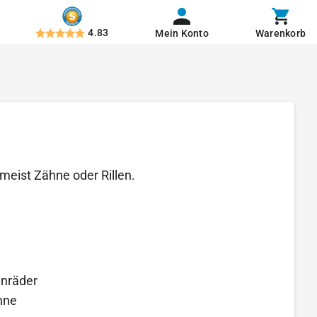
4.83
Mein Konto
Warenkorb
meist Zähne oder Rillen.
enräder
hne