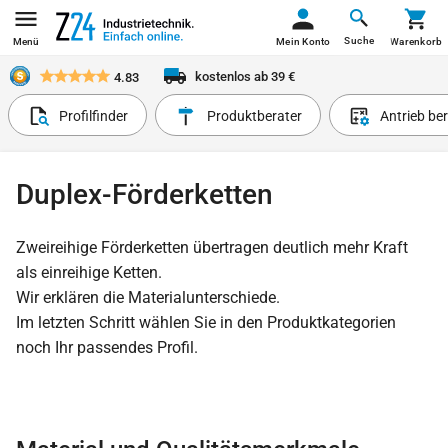
Suche
Menü
Mein Konto
Warenkorb
kostenlos ab 39 €
4.83
Profilfinder
Produktberater
Antrieb be
Duplex-Förderketten
Zweireihige Förderketten übertragen deutlich mehr Kraft
als einreihige Ketten.
Wir erklären die Materialunterschiede.
Im letzten Schritt wählen Sie in den Produktkategorien
noch Ihr passendes Profil.