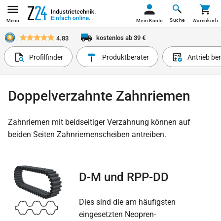
Suche
Menü
Mein Konto
Warenkorb
kostenlos ab 39 €
4.83
Profilfinder
Produktberater
Antrieb be
Doppelverzahnte Zahnriemen
Zahnriemen mit beidseitiger Verzahnung können auf
beiden Seiten Zahnriemenscheiben antreiben.
D-M und RPP-DD
Dies sind die am häufigsten
eingesetzten Neopren-