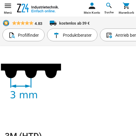
Suche
Menü
Mein Konto
Warenkorb
kostenlos ab 39 €
4.83
Profilfinder
Produktberater
Antrieb be