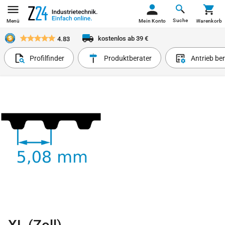
Suche
Menü
Mein Konto
Warenkorb
kostenlos ab 39 €
4.83
Profilfinder
Produktberater
Antrieb be