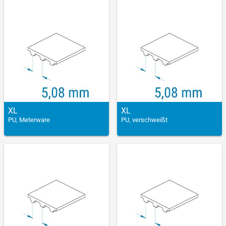
XL
XL
PU, Meterware
PU, verschweißt