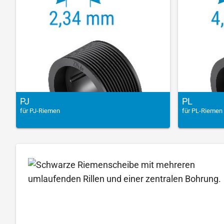
PJ
PL
für PJ-Riemen
für PL-Riemen