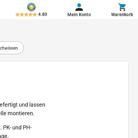
4.83
Mein Konto
Warenkorb
chwissen
fertigt und lassen
lle montieren.
. PK- und PH-
age.