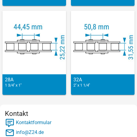
28A
32A
1 3/4'' x 1''
2'' x 1 1/4''
Kontakt
Kontaktformular
info@Z24.de