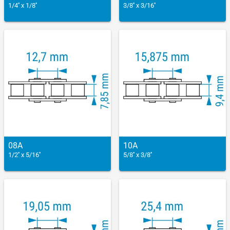
1/4'' x 1/8''
3/8'' x 3/16''
08A
10A
1/2'' x 5/16''
5/8'' x 3/8''