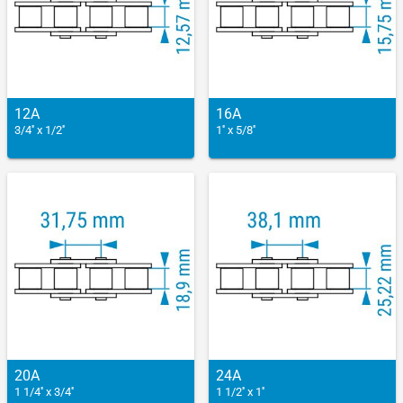
12A
16A
3/4'' x 1/2''
1'' x 5/8''
20A
24A
1 1/4'' x 3/4''
1 1/2'' x 1''