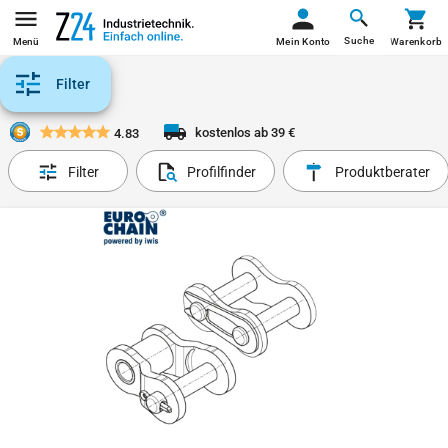
Suche
Menü
Mein Konto
Warenkorb
Filter
kostenlos ab 39 €
4.83
Filter
Profilfinder
Produktberater