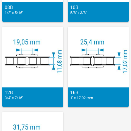
08B
10B
1/2'' x 5/16''
5/8'' x 3/8''
12B
16B
3/4'' x 7/16''
1'' x 17,02 mm