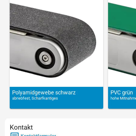
Polyamidgewebe schwarz
PVC grün
abriebfest, Scharfkantiges
hohe Mitnahme,
Kontakt