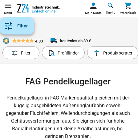
Suche
Menü
Mein Konto
Warenkorb
Filter
kostenlos ab 39 €
4.83
Filter
Profilfinder
Produktberater
FAG Pendelkugellager
Pendelkugellager in FAG Markenqualität gleichen mit der
kugelig ausgebildeten Außenringlaufbahn sowohl
gegenüber Fluchtfehlern, Wellendurchbiegungen als auch
Gehäuseverformungen aus. Sie eignen sich für hohe
Radialbelastungen und kleine Axialbelastungen, bei
geringen Drehzahlen.