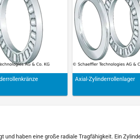
der­rollen­kränze
Axial-Zylinder­rollen­lager
 und haben eine große radiale Tragfähigkeit. Ein Zylinderr