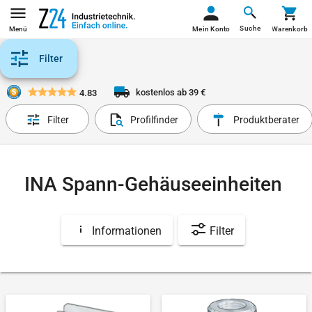
Suche
Menü
Mein Konto
Warenkorb
Filter
kostenlos ab 39 €
4.83
Filter
Profilfinder
Produktberater
INA Spann-Gehäuseeinheiten
Informationen
Filter