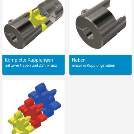
Komplette Kupp­lungen
Naben
mit zwei Naben und Zahnkranz
einzelne Kupplungsnaben