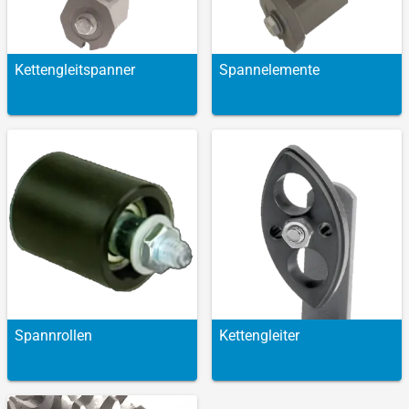
Ketten­gleitspanner
Spann­elemente
Spann­rollen
Ketten­gleiter