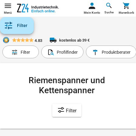
Suche
Menü
Mein Konto
Warenkorb
Filter
kostenlos ab 39 €
4.83
Filter
Profilfinder
Produktberater
Riemenspanner und
Kettenspanner
Filter