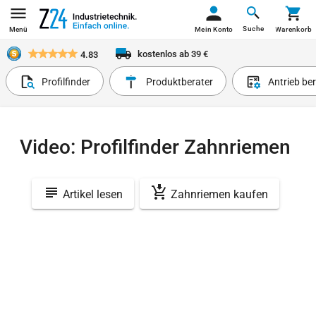
Suche
Menü
Mein Konto
Warenkorb
kostenlos ab 39 €
4.83
Profilfinder
Produktberater
Antrieb be
Video: Profilfinder Zahnriemen
Artikel lesen
Zahnriemen kaufen