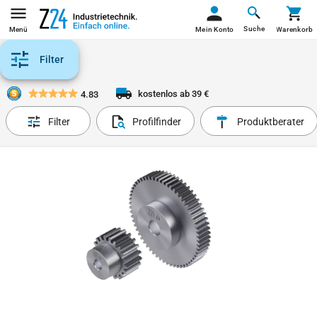
Suche
Menü
Mein Konto
Warenkorb
Filter
kostenlos ab 39 €
4.83
Filter
Profilfinder
Produktberater