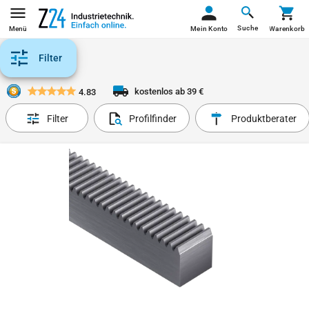
Suche
Menü
Mein Konto
Warenkorb
Filter
kostenlos ab 39 €
4.83
Filter
Profilfinder
Produktberater