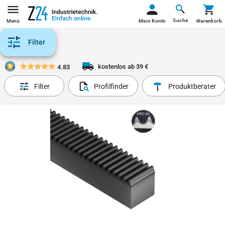
Suche
Menü
Mein Konto
Warenkorb
Filter
kostenlos ab 39 €
4.83
Filter
Profilfinder
Produktberater