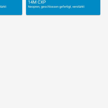
14M CXP
tärkt
Neopren, geschlossen gefertigt, verstärkt