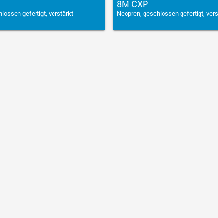
8M CXP
lossen gefertigt, verstärkt
Neopren, geschlossen gefertigt, vers