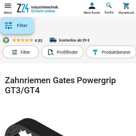
Suche
Menü
Mein Konto
Warenkorb
Filter
kostenlos ab 39 €
4.83
Filter
Profilfinder
Produktberater
Zahnriemen Gates Powergrip
GT3/GT4