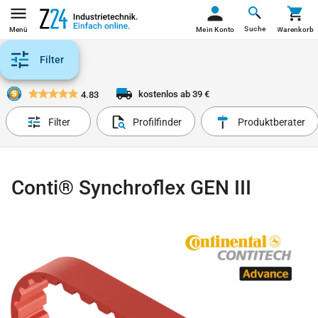
Suche
Menü
Mein Konto
Warenkorb
Filter
kostenlos ab 39 €
4.83
Filter
Profilfinder
Produktberater
Conti® Synchroflex GEN III