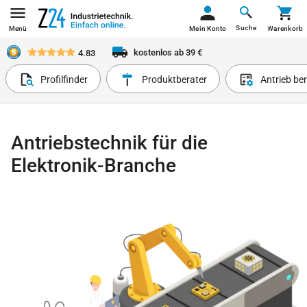
Suche
Menü
Mein Konto
Warenkorb
kostenlos ab 39 €
4.83
Profilfinder
Produktberater
Antrieb be
Antriebstechnik für die
Elektronik-Branche