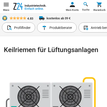
Suche
Menü
Mein Konto
Warenkorb
kostenlos ab 39 €
4.83
Profilfinder
Produktberater
Antrieb be
Keilriemen für Lüftungsanlagen