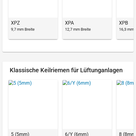
XPZ
XPA
XPB
9,7 mm Breite
12,7 mm Breite
16,3 mm B
Klassische Keilriemen für Lüftunganlagen
5 (5mm)
6/Y (6mm)
8 (8mm