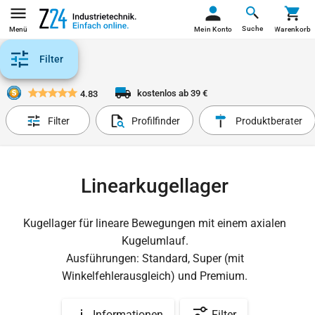
Suche
Menü
Mein Konto
Warenkorb
Filter
kostenlos ab 39 €
4.83
Filter
Profilfinder
Produktberater
Linearkugellager
Kugellager für lineare Bewegungen mit einem axialen
Kugelumlauf.
Ausführungen: Standard, Super (mit
Winkelfehlerausgleich) und Premium.
Informationen
Filter