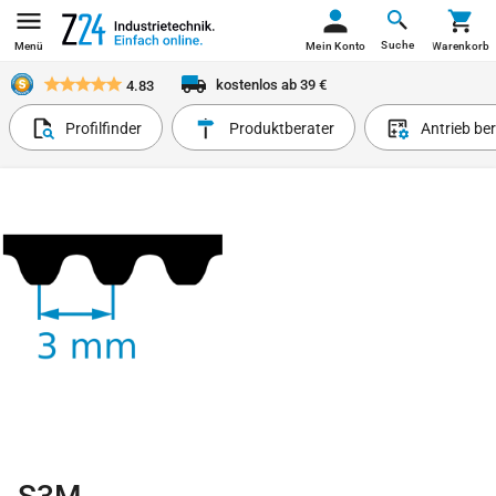
Suche
Menü
Mein Konto
Warenkorb
kostenlos ab 39 €
4.83
Profilfinder
Produktberater
Antrieb be