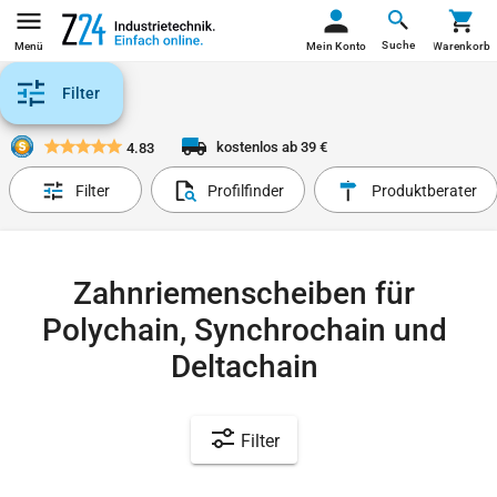
Suche
Menü
Mein Konto
Warenkorb
Filter
kostenlos ab 39 €
4.83
Filter
Profilfinder
Produktberater
Zahnriemenscheiben für
Polychain, Synchrochain und
Deltachain
Filter