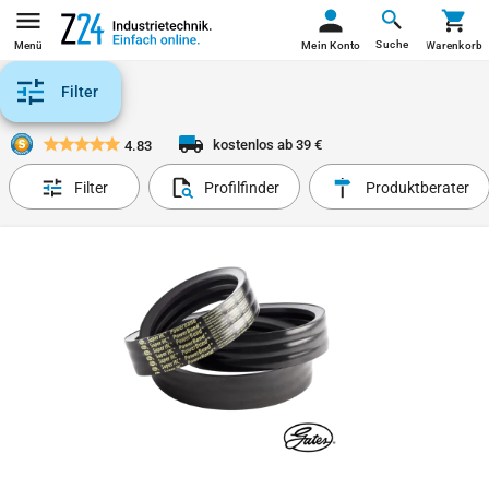
Suche
Menü
Mein Konto
Warenkorb
Filter
kostenlos ab 39 €
4.83
Filter
Profilfinder
Produktberater