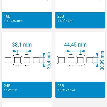
16B
20B
1'' x 17,02 mm
1 1/4'' x 3/4''
24B
28B
1 1/2'' x 1''
1 3/4'' x 1 1/4''