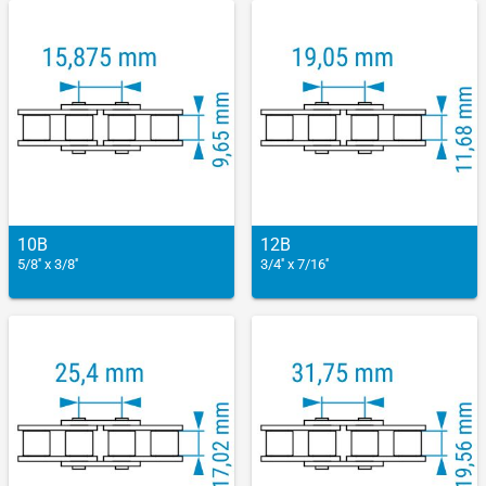
10B
12B
5/8'' x 3/8''
3/4'' x 7/16''