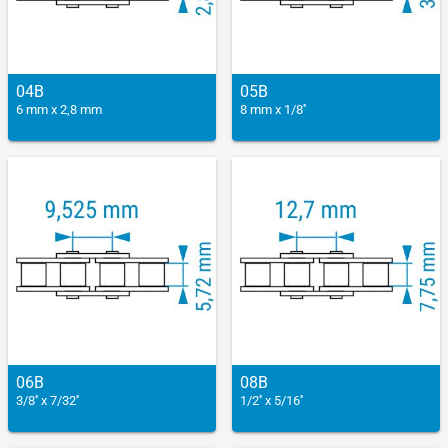
04B
05B
6 mm x 2,8 mm
8 mm x 1/8''
06B
08B
3/8'' x 7/32''
1/2'' x 5/16''