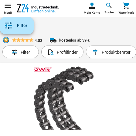
Suche
Menü
Mein Konto
Warenkorb
Filter
kostenlos ab 39 €
4.83
Filter
Profilfinder
Produktberater