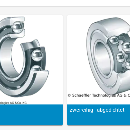
zweireihig - abgedichtet