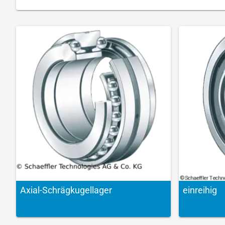
Axial-Schräg­kugel­lager
einreihig