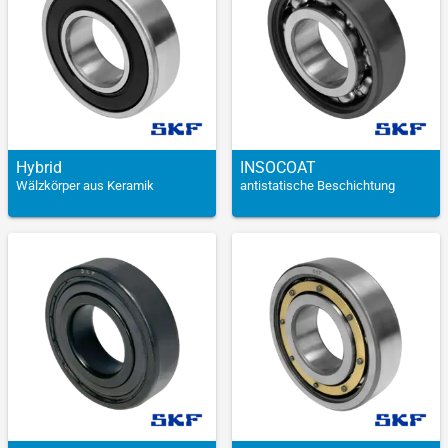
Hybrid
INSOCOAT
Wälzkörper aus Keramik
antistatische Beschichtung