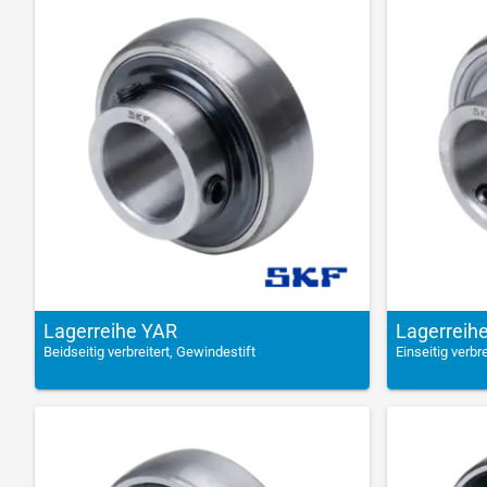
Lagerreihe YAR
Lagerreih
Beidseitig verbreitert, Gewindestift
Einseitig verbr