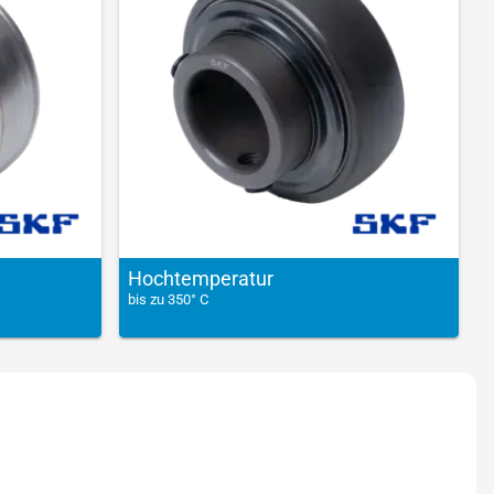
Hochtemperatur
bis zu 350° C