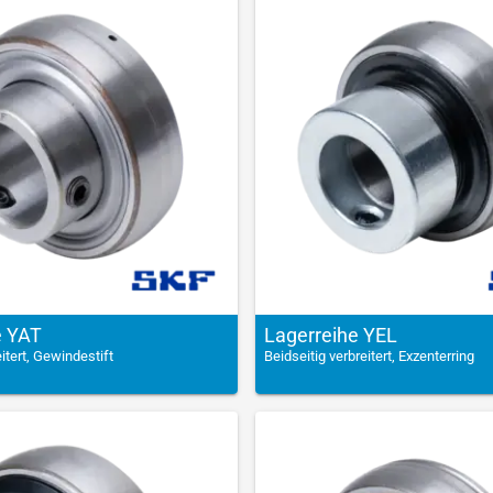
e YAT
Lagerreihe YEL
eitert, Gewindestift
Beidseitig verbreitert, Exzenterring