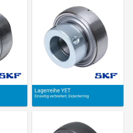
Lagerreihe YET
Einseitig verbreitert, Exzenterring