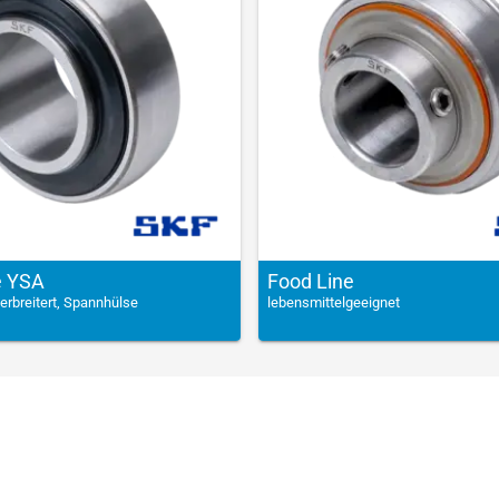
e YSA
Food Line
rbreitert, Spannhülse
lebensmittelgeeignet