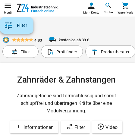
Suche
Menü
Mein Konto
Warenkorb
Filter
kostenlos ab 39 €
4.83
Filter
Profilfinder
Produktberater
Zahnräder & Zahnstangen
Zahnradgetriebe sind formschlüssig und somit
schlupffrei und übertragen Kräfte über eine
Modulverzahnung.
Informationen
Filter
Video