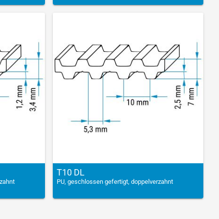
T10 DL
rzahnt
PU, geschlossen gefertigt, doppelverzahnt