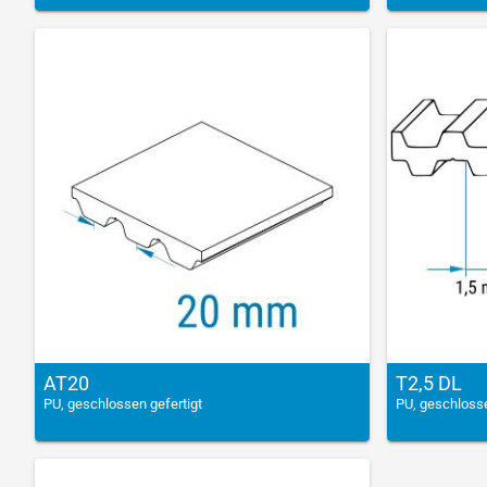
AT20
T2,5 DL
PU, geschlossen gefertigt
PU, geschlosse