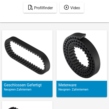
Profilfinder
Video
Geschlossen Gefertigt
Meter­ware
Neopren-Zahriemen
Neopren- Zahnriemen