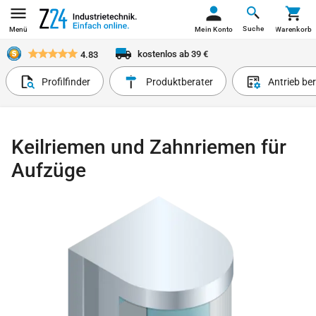
Suche
Menü
Mein Konto
Warenkorb
kostenlos ab 39 €
4.83
Profilfinder
Produktberater
Antrieb be
Keilriemen und Zahnriemen für
Aufzüge