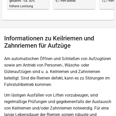
gezahnt - ca. 30%
9,7 mm Breite
12,7 mm B
höhere Leistung
Informationen zu Keilriemen und
Zahnriemen für Aufzüge
Am automatischen Öffnen und Schließen von Aufzugtüren
sowie am Antrieb von Personen-, Wäsche- oder
Güteraufzügen sind u. a. Keilriemen und Zahnriemen
beteiligt. Sind die Riemen defekt, kann es zu Störungen im
Fahrstuhlbetrieb kommen.
Um lästigen Ausfällen von Liften vorzubeugen, sind
regelmäßige Prüfungen und gegebenenfalls der Austausch
von Keilriemen und/oder Zahnriemen notwendig. Für eine
lange Lebensdauer der Riemen sorgen robuste und