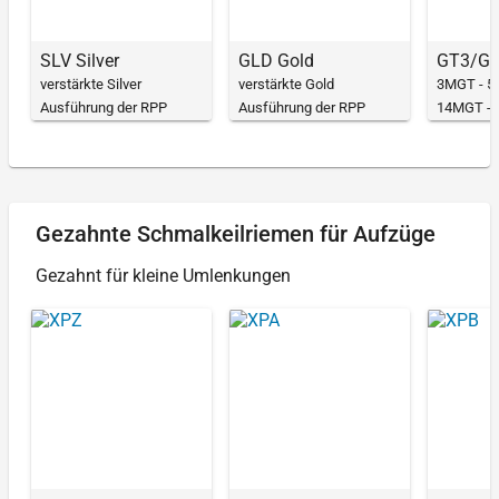
SLV Silver
GLD Gold
GT3/GT4
verstärkte Silver
verstärkte Gold
3MGT - 5
Ausführung der RPP
Ausführung der RPP
14MGT - 
Zahnriemen
Zahnriemen
höherer L
Gezahnte Schmalkeilriemen für Aufzüge
Gezahnt für kleine Umlenkungen